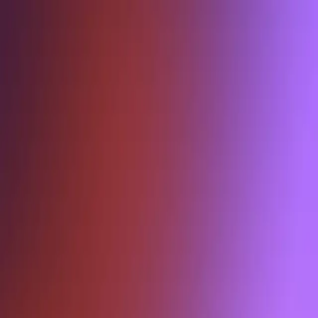
Entrar
Artista
Clube
Conversas
Loja
Fãs
Loja
Criar perfil
Quem somos
Termos de uso
Política de privacidade